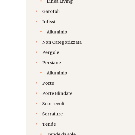
Linea Living
Garofoli
Infissi
Alluminio
Non Categorizzata
Pergole
Persiane
Alluminio
Porte
Porte Blindate
Scorrevoli
Serrature
Tende
Tende da sole