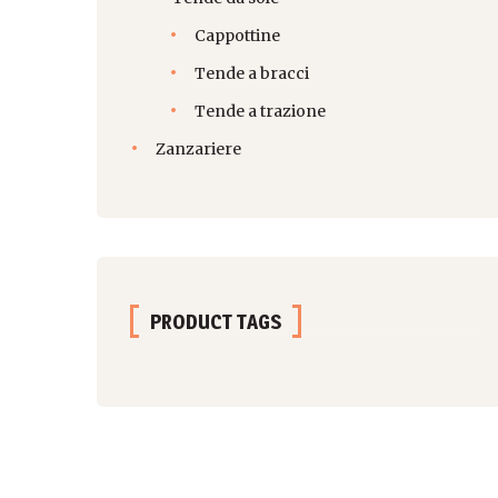
Cappottine
Tende a bracci
Tende a trazione
Zanzariere
PRODUCT TAGS