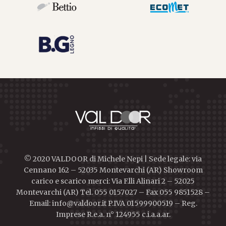
© 2020 VALDOOR di Michele Nepi | Sede legale: via
Cennano 162 – 52035 Montevarchi (AR) Showroom
carico e scarico merci: Via F.lli Alinari 2 – 52025
Montevarchi (AR) Tel. 055 0157027 – Fax 055 9851528 –
Email: info@valdoor.it P.IVA 01599900519 – Reg.
Imprese R.e.a. n° 124955 c.i.a.a.ar.