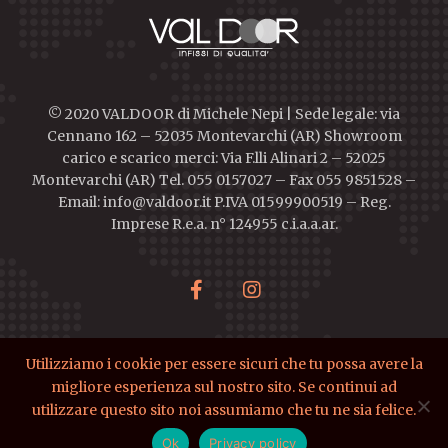
© 2020 VALDOOR di Michele Nepi | Sede legale: via
Cennano 162 – 52035 Montevarchi (AR) Showroom
carico e scarico merci: Via F.lli Alinari 2 – 52025
Montevarchi (AR) Tel. 055 0157027 – Fax 055 9851528 –
Email: info@valdoor.it P.IVA 01599900519 – Reg.
Imprese R.e.a. n° 124955 c.i.a.a.ar.
Utilizziamo i cookie per essere sicuri che tu possa avere la
migliore esperienza sul nostro sito. Se continui ad
ValDoor di Nepi Michele - Via Cennano 162 Montevarchi (AR)
utilizzare questo sito noi assumiamo che tu ne sia felice.
P.IVA 01599900519 Cod. Fisc.NPEMHL69C07H901C
© Tutti i diritti riservati - 2023
Ok
Privacy policy