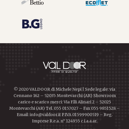
© 2020 VALDOOR di Michele Nepi | Sede legale: via
Cennano 162 – 52035 Montevarchi (AR) Showroom
carico e scarico merci: Via F.lli Alinari 2 – 52025
Montevarchi (AR) Tel. 055 0157027 – Fax 055 9851528 –
Email: info@valdoor.it P.IVA 01599900519 – Reg.
Imprese R.e.a. n° 124955 c.i.a.a.ar.