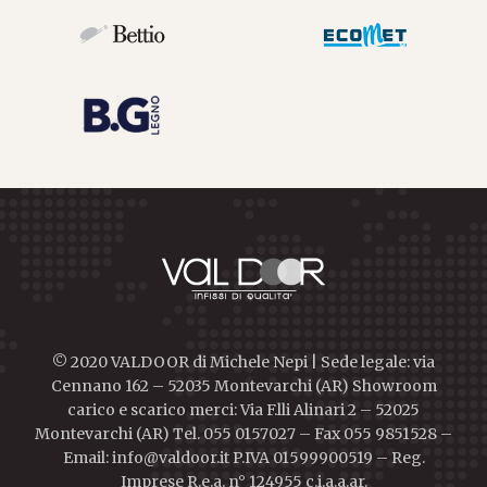
© 2020 VALDOOR di Michele Nepi | Sede legale: via
Cennano 162 – 52035 Montevarchi (AR) Showroom
carico e scarico merci: Via F.lli Alinari 2 – 52025
Montevarchi (AR) Tel. 055 0157027 – Fax 055 9851528 –
Email: info@valdoor.it P.IVA 01599900519 – Reg.
Imprese R.e.a. n° 124955 c.i.a.a.ar.