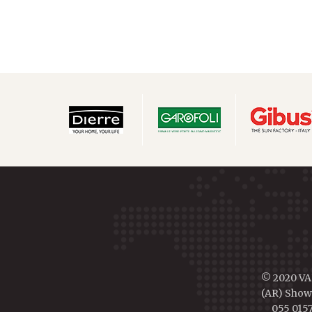
© 2020 VAL
(AR) Showr
055 0157