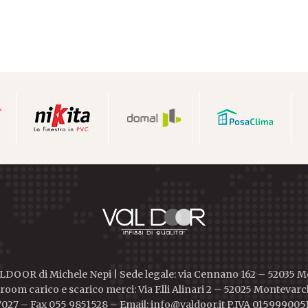
DOOR di Michele Nepi | Sede legale: via Cennano 162 – 52035 
oom carico e scarico merci: Via F.lli Alinari 2 – 52025 Montevarch
027 – Fax 055 9851528 – Email: info@valdoor.it P.IVA 015999005