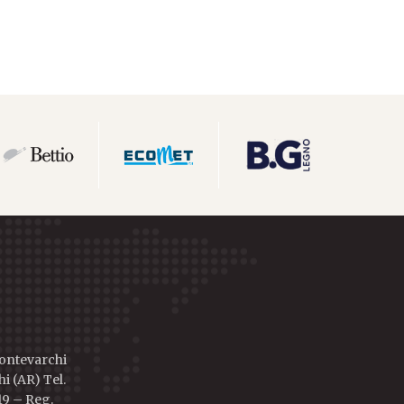
Montevarchi
i (AR) Tel.
19 – Reg.