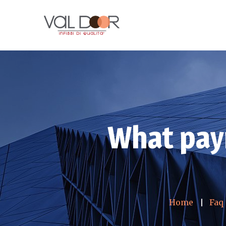
What pay
Home
Faq