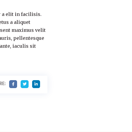
 elit in facilisis.
tus a aliquet
aesent maximus velit
auris, pellentesque
nte, iaculis sit
RE: