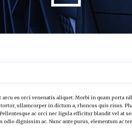
t arcu eu orci venenatis aliquet. Morbi in quam porta ni
 tortor, ullamcorper in dictum a, rhoncus quis risus. Ph
llentesque ac orci nec ligula efficitur blandit vel at
bus odio dignissim ac. Nunc ante purus, elementum ac tem