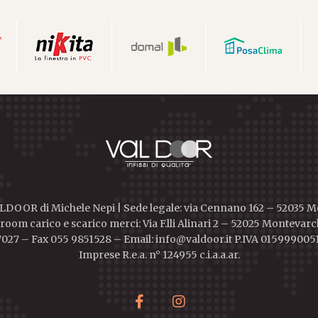
DOOR di Michele Nepi | Sede legale: via Cennano 162 – 52035 
oom carico e scarico merci: Via F.lli Alinari 2 – 52025 Montevarch
027 – Fax 055 9851528 – Email: info@valdoor.it P.IVA 015999005
Imprese R.e.a. n° 124955 c.i.a.a.ar.