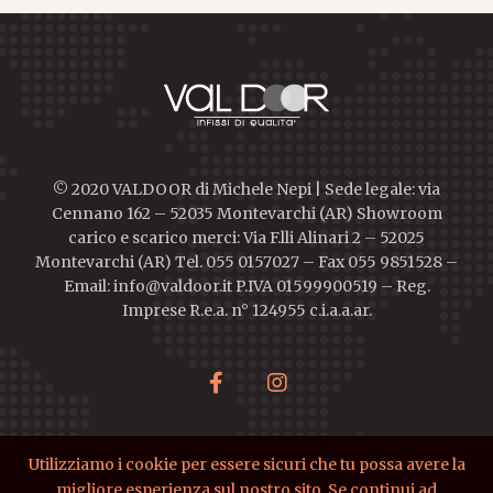
© 2020 VALDOOR di Michele Nepi | Sede legale: via
Cennano 162 – 52035 Montevarchi (AR) Showroom
carico e scarico merci: Via F.lli Alinari 2 – 52025
Montevarchi (AR) Tel. 055 0157027 – Fax 055 9851528 –
Email: info@valdoor.it P.IVA 01599900519 – Reg.
Imprese R.e.a. n° 124955 c.i.a.a.ar.
Utilizziamo i cookie per essere sicuri che tu possa avere la
migliore esperienza sul nostro sito. Se continui ad