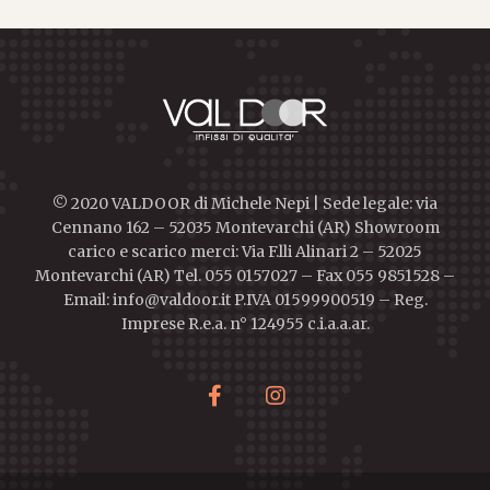
© 2020 VALDOOR di Michele Nepi | Sede legale: via
Cennano 162 – 52035 Montevarchi (AR) Showroom
carico e scarico merci: Via F.lli Alinari 2 – 52025
Montevarchi (AR) Tel. 055 0157027 – Fax 055 9851528 –
Email: info@valdoor.it P.IVA 01599900519 – Reg.
Imprese R.e.a. n° 124955 c.i.a.a.ar.